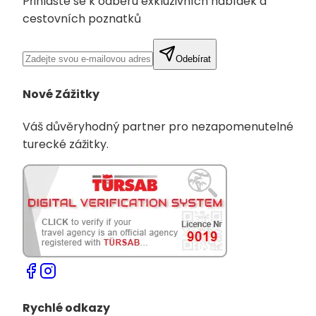
Přihlaste se k odběru exkluzivních nabídek a
cestovních poznatků
Odebírat
Nové Zážitky
Váš důvěryhodný partner pro nezapomenutelné
turecké zážitky.
Rychlé odkazy