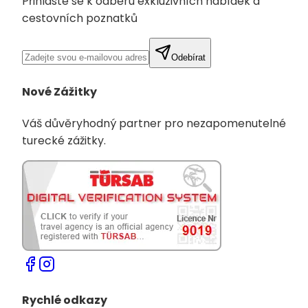
Přihlaste se k odběru exkluzivních nabídek a
cestovních poznatků
Odebírat
Nové Zážitky
Váš důvěryhodný partner pro nezapomenutelné
turecké zážitky.
Rychlé odkazy