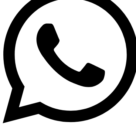
Potřebujete asistenci?
Spojte se s naším týmem podpory přes WhatsApp pro
okamžitou asistenci.