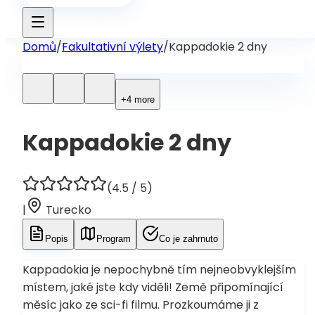
Domů
/
Fakultativní výlety
/
Kappadokie 2 dny
+4 more
Kappadokie 2 dny
(
4.5
/ 5)
|
Turecko
Popis
Program
Co je zahrnuto
Kappadokia je nepochybně tím nejneobvyklejším
místem, jaké jste kdy viděli! Země připomínající
měsíc jako ze sci-fi filmu. Prozkoumáme ji z