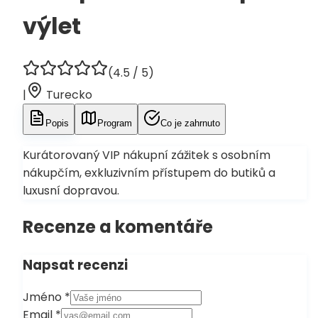
výlet
(
4.5
/ 5)
|
Turecko
Popis
Program
Co je zahrnuto
Kurátorovaný VIP nákupní zážitek s osobním
nákupčím, exkluzivním přístupem do butiků a
luxusní dopravou.
Recenze a komentáře
Napsat recenzi
Jméno
*
Email
*