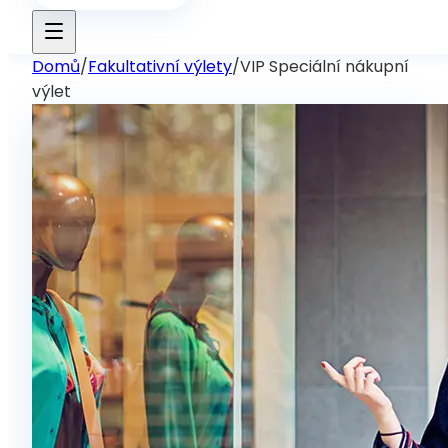
Domů
/
Fakultativní výlety
/
VIP Speciální nákupní
výlet