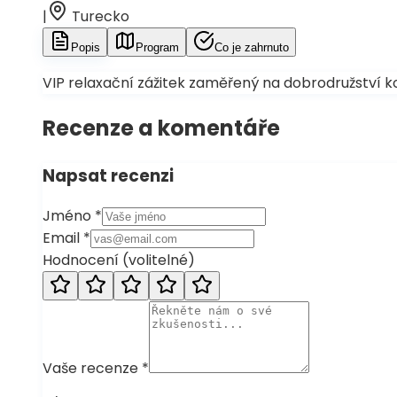
|
Turecko
Popis
Program
Co je zahrnuto
VIP relaxační zážitek zaměřený na dobrodružství kom
Recenze a komentáře
Napsat recenzi
Jméno
*
Email
*
Hodnocení
(
volitelné
)
Vaše recenze
*