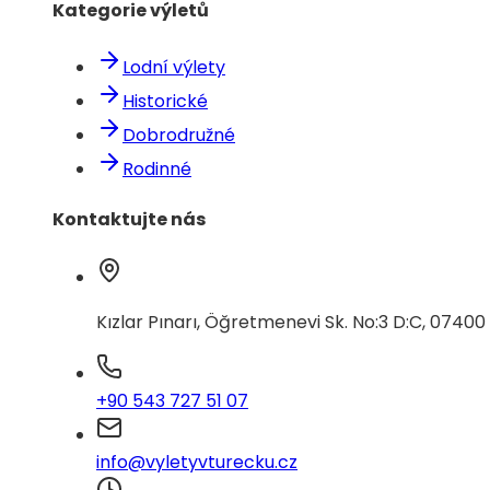
Kategorie výletů
Lodní výlety
Historické
Dobrodružné
Rodinné
Kontaktujte nás
Kızlar Pınarı, Öğretmenevi Sk. No:3 D:C, 0740
+90 543 727 51 07
info@vyletyvturecku.cz