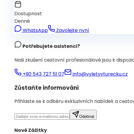
Dostupnost
Denně
WhatsApp
Zavolejte nyní
Potřebujete asistenci?
Naši zkušení cestovní profesionálové jsou k dispoz
+90 543 727 51 07
info@vyletyvturecku.cz
Zůstaňte informováni
Přihlaste se k odběru exkluzivních nabídek a cest
Odebírat
Nové Zážitky