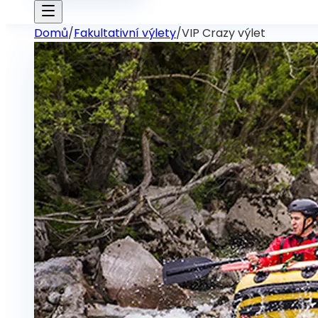
Domů
/
Fakultativní výlety
/
VIP Crazy výlet