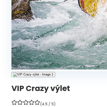
VIP Crazy výlet
(
4.5
/ 5)