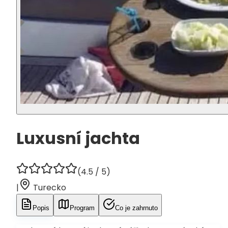
Luxusní jachta
(
4.5
/ 5)
|
Turecko
Popis
Program
Co je zahrnuto