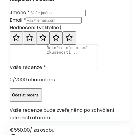
Jméno
*
Email
*
Hodnocení
(
volitelné
)
Vaše recenze
*
0
/2000 characters
Odeslat recenzi
Vaše recenze bude zveřejněna po schválení
administrátorem.
€550.00
/
za osobu