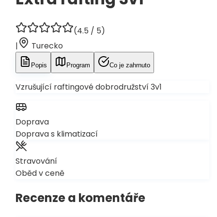
(
4.5
/ 5)
|
Turecko
Popis
Program
Co je zahrnuto
Vzrušující raftingové dobrodružství 3v1
Doprava
Doprava s klimatizací
Stravování
Oběd v ceně
Recenze a komentáře