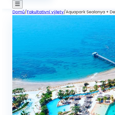
Domů
/
Fakultativní výlety
/
Aquapark Sealanya + De