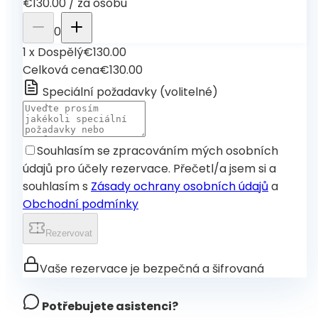
€130.00
/
za osobu
0
1
x
Dospělý
€130.00
Celková cena
€130.00
Speciální požadavky
(
volitelné
)
Souhlasím se zpracováním mých osobních
údajů pro účely rezervace. Přečetl/a jsem si a
souhlasím s
Zásady ochrany osobních údajů
a
Obchodní podmínky
Rezervovat
Vaše rezervace je bezpečná a šifrovaná
Potřebujete asistenci?