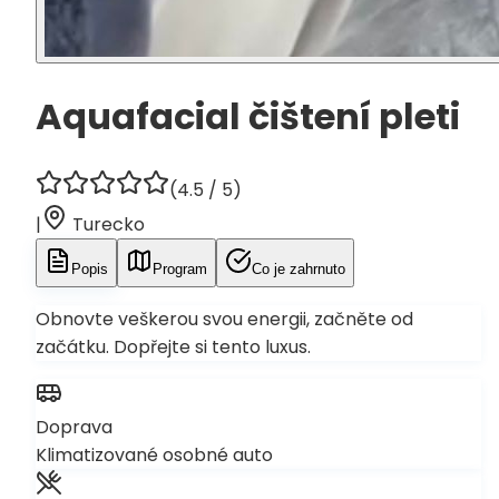
Aquafacial čištení pleti
(
4.5
/ 5)
|
Turecko
Popis
Program
Co je zahrnuto
Obnovte veškerou svou energii, začněte od
začátku. Dopřejte si tento luxus.
Doprava
Klimatizované osobné auto