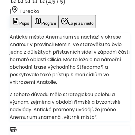
(
4.5
/ 5)
|
Turecko
Popis
Program
Co je zahrnuto
Antické město Anemurium se nachází v okrese
Anamur v provincii Mersin. Ve starověku to bylo
jedno z důležitých přístavních sídel v západní části
hornaté oblasti Cilicia. Město leželo na námořní
obchodní trase východního Středomoří a
poskytovalo také přístup k moři sídlům ve
vnitrozemí Anatolie.
Z tohoto důvodu mělo strategickou polohu a
význam, zejména v období římské a byzantské
nadvlády. Antické prameny uvádějí, že jméno
Anemurium znamená „větrné místo“.