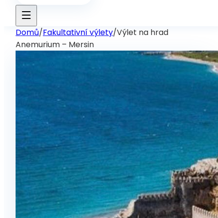
Domů
/
Fakultativní výlety
/
Výlet na hrad
Anemurium – Mersin