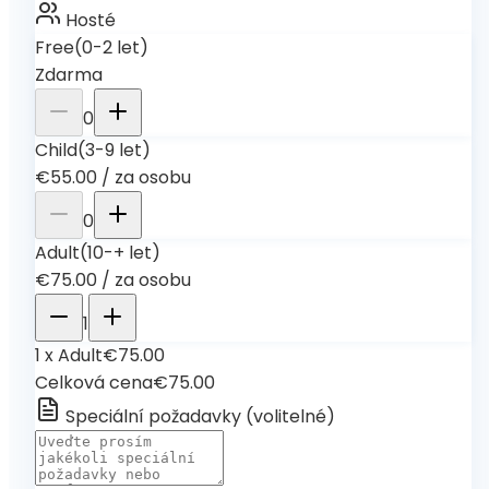
Hosté
Free
(0-2 let)
Zdarma
0
Child
(3-9 let)
€55.00
/
za osobu
0
Adult
(10-+ let)
€75.00
/
za osobu
1
1
x
Adult
€75.00
Celková cena
€75.00
Speciální požadavky
(
volitelné
)