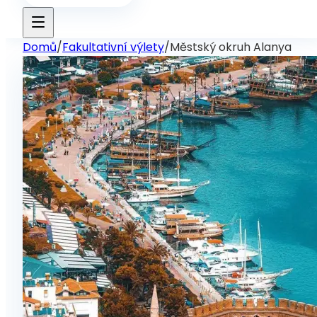
Domů
/
Fakultativní výlety
/
Městský okruh Alanya