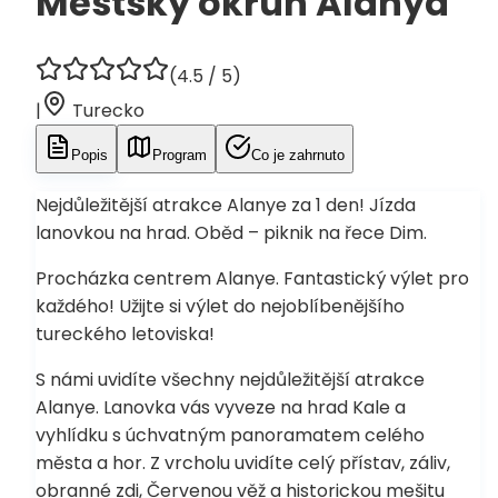
Městský okruh Alanya
(
4.5
/ 5)
|
Turecko
Popis
Program
Co je zahrnuto
Nejdůležitější atrakce Alanye za 1 den! Jízda
lanovkou na hrad. Oběd – piknik na řece Dim.
Procházka centrem Alanye. Fantastický výlet pro
každého! Užijte si výlet do nejoblíbenějšího
tureckého letoviska!
S námi uvidíte všechny nejdůležitější atrakce
Alanye. Lanovka vás vyveze na hrad Kale a
vyhlídku s úchvatným panoramatem celého
města a hor. Z vrcholu uvidíte celý přístav, záliv,
obranné zdi, Červenou věž a historickou mešitu