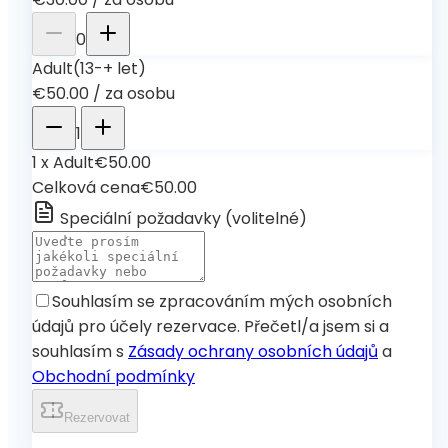
0
Adult
(13-+ let)
€50.00
/
za osobu
1
1
x
Adult
€50.00
Celková cena
€50.00
Speciální požadavky
(
volitelné
)
Souhlasím se zpracováním mých osobních
údajů pro účely rezervace. Přečetl/a jsem si a
souhlasím s
Zásady ochrany osobních údajů
a
Obchodní podmínky
Rezervovat