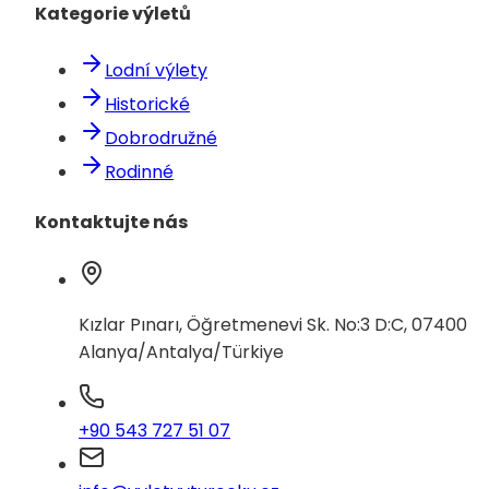
Kategorie výletů
Lodní výlety
Historické
Dobrodružné
Rodinné
Kontaktujte nás
Kızlar Pınarı, Öğretmenevi Sk. No:3 D:C, 07400
Alanya/Antalya/Türkiye
+90 543 727 51 07