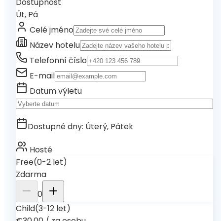
Dostupnost
Út, Pá
Celé jméno
Název hotelu
Telefonní číslo
E-mail
Datum výletu
Dostupné dny
:
Úterý, Pátek
Hosté
Free
(0-2 let)
Zdarma
0
Child
(3-12 let)
€30.00
/
za osobu