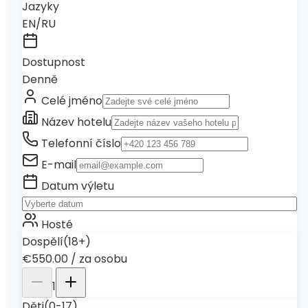
Jazyky
EN/RU
Dostupnost
Denně
Celé jméno
Název hotelu
Telefonní číslo
E-mail
Datum výletu
Hosté
Dospělí
(18+)
€550.00
/
za osobu
1
Děti
(0-17)