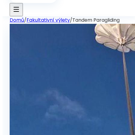
Domů
/
Fakultativní výlety
/
Tandem Paragliding