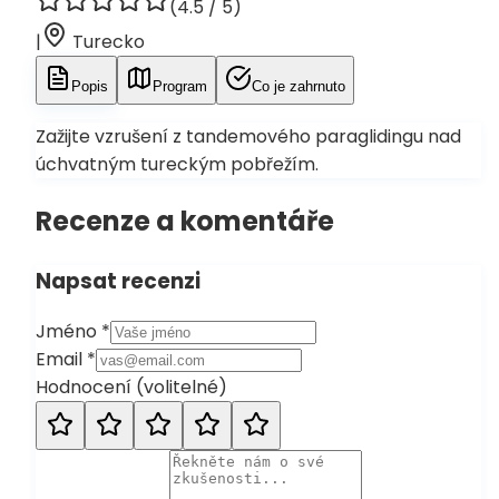
(
4.5
/ 5)
|
Turecko
Popis
Program
Co je zahrnuto
Zažijte vzrušení z tandemového paraglidingu nad
úchvatným tureckým pobřežím.
Recenze a komentáře
Napsat recenzi
Jméno
*
Email
*
Hodnocení
(
volitelné
)