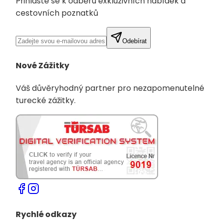
Přihlaste se k odběru exkluzivních nabídek a
cestovních poznatků
Odebírat
Nové Zážitky
Váš důvěryhodný partner pro nezapomenutelné
turecké zážitky.
Rychlé odkazy