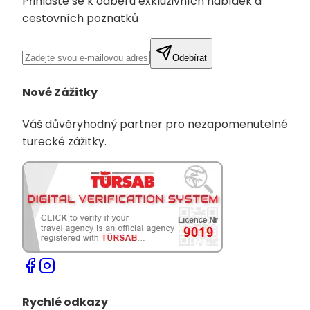
Přihlaste se k odběru exkluzivních nabídek a
cestovních poznatků
Odebírat
Nové Zážitky
Váš důvěryhodný partner pro nezapomenutelné
turecké zážitky.
Rychlé odkazy