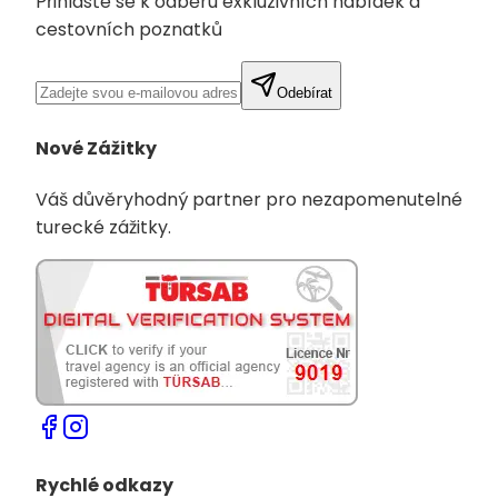
Přihlaste se k odběru exkluzivních nabídek a
cestovních poznatků
Odebírat
Nové Zážitky
Váš důvěryhodný partner pro nezapomenutelné
turecké zážitky.
Rychlé odkazy