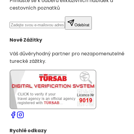
Přihlaste se k odběru exkluzivních nabídek a
cestovních poznatků
Odebírat
Nové Zážitky
Váš důvěryhodný partner pro nezapomenutelné
turecké zážitky.
Rychlé odkazy