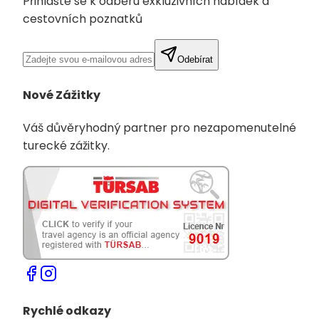
Přihlaste se k odběru exkluzivních nabídek a
cestovních poznatků
Odebírat
Nové Zážitky
Váš důvěryhodný partner pro nezapomenutelné
turecké zážitky.
Rychlé odkazy